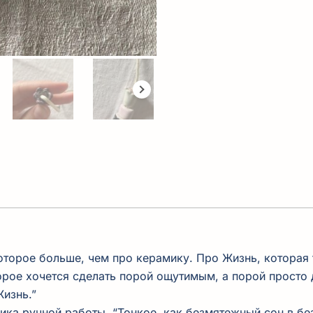
которое больше, чем про керамику. Про Жизнь, которая 
торое хочется сделать порой ощутимым, а порой просто
Жизнь.”
ика ручной работы.
“Тонкое,
как безмятежный сон в бе