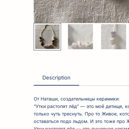
Description
От Наташи, создательницы керамики:
“Утки растопят лёд” — это моё детище, 
только чуть треснуть. Про то Живое, ко
оставаться подо льдом. И это тоже про 
Утки растопят лёд — это душевная керам