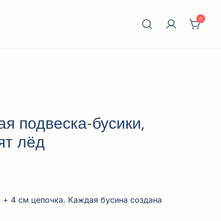
0
окальное
дизайнеров
я подвеска-бусики,
ят лёд
 + 4 см цепочка. Каждая бусина создана