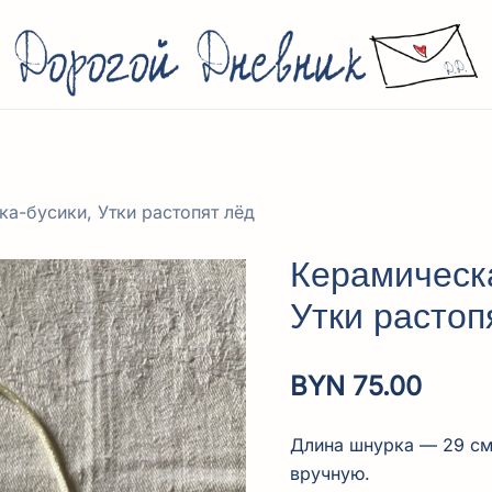
Дорогой Дневник. Повседневное, красивое, л
Онлайн-магазин изделий локальных ремесленников и 
а-бусики, Утки растопят лёд
Керамическа
Утки растоп
BYN
75.00
Длина шнурка — 29 см
вручную.